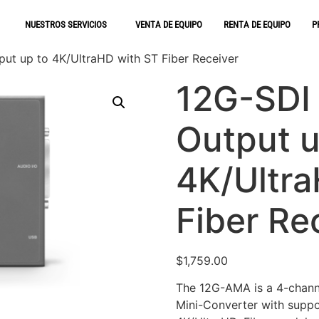
NUESTROS SERVICIOS
VENTA DE EQUIPO
RENTA DE EQUIPO
P
put up to 4K/UltraHD with ST Fiber Receiver
12G-SDI 
Output u
4K/Ultra
Fiber Re
$
1,759.00
The 12G-AMA is a 4-chan
Mini-Converter with suppo