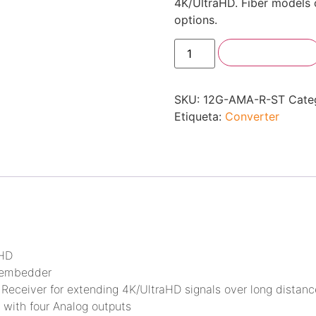
4K/UltraHD. Fiber models o
options.
Añadir al carrito
SKU:
12G-AMA-R-ST
Cate
Etiqueta:
Converter
aHD
sembedder
 Receiver for extending 4K/UltraHD signals over long distanc
 with four Analog outputs