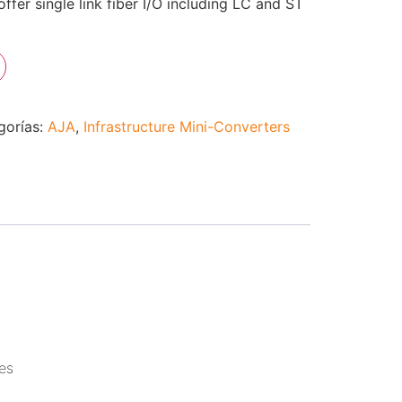
ffer single link fiber I/O including LC and ST
gorías:
AJA
,
Infrastructure Mini-Converters
es