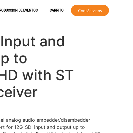
Contáctanos
RODUCCIÓN DE EVENTOS
CARRITO
Input and
p to
HD with ST
ceiver
nel analog audio embedder/disembedder
rt for 12G-SDI input and output up to