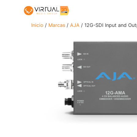
Inicio
/
Marcas
/
AJA
/ 12G-SDI Input and Out