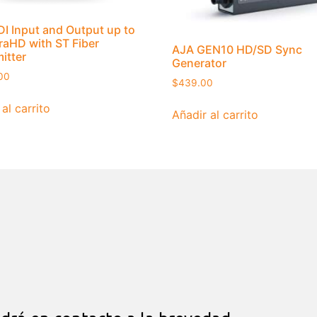
I Input and Output up to
raHD with ST Fiber
AJA GEN10 HD/SD Sync
itter
Generator
00
$
439.00
al carrito
Añadir al carrito