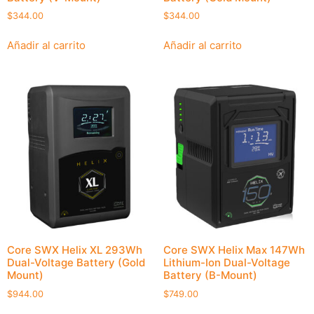
$
344.00
$
344.00
Añadir al carrito
Añadir al carrito
Core SWX Helix XL 293Wh
Core SWX Helix Max 147Wh
Dual-Voltage Battery (Gold
Lithium-Ion Dual-Voltage
Mount)
Battery (B-Mount)
$
944.00
$
749.00