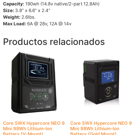
Capacity:
190wh (14.8v native/2-part 12.8Ah)
Size:
3.8” x 6.6” x 2.4”
Weight:
2.6lbs.
Max Load:
6A @ 28v, 12A @ 14v
Productos relacionados
Core SWX Hypercore NEO 9
Core SWX Hypercore NEO 9
Mini 98Wh Lithium-Ion
Mini 98Wh Lithium-Ion
Battery (V-Mount)
Battery (Gold Mount)