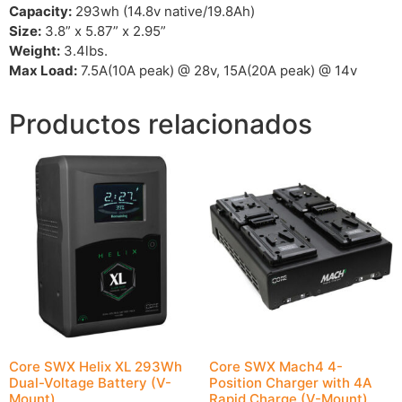
Capacity:
293wh (14.8v native/19.8Ah)
Size:
3.8” x 5.87” x 2.95”
Weight:
3.4lbs.
Max Load:
7.5A(10A peak) @ 28v, 15A(20A peak) @ 14v
Productos relacionados
Core SWX Helix XL 293Wh
Core SWX Mach4 4-
Dual-Voltage Battery (V-
Position Charger with 4A
Mount)
Rapid Charge (V-Mount)