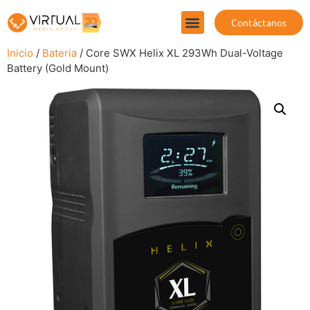
Contáctanos
Inicio
/
Bateria
/ Core SWX Helix XL 293Wh Dual-Voltage
Battery (Gold Mount)