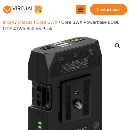
Contáctanos
Inicio
/
Marcas
/
Core SWX
/ Core SWX Powerbase EDGE
LITE 47Wh Battery Pack