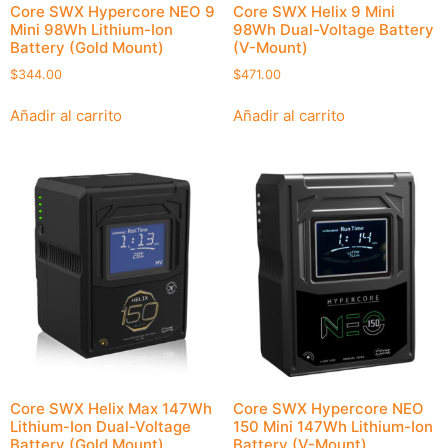
Core SWX Hypercore NEO 9
Core SWX Helix 9 Mini
Mini 98Wh Lithium-Ion
98Wh Dual-Voltage Battery
Battery (Gold Mount)
(V-Mount)
$
344.00
$
471.00
Añadir al carrito
Añadir al carrito
Core SWX Helix Max 147Wh
Core SWX Hypercore NEO
Lithium-Ion Dual-Voltage
150 Mini 147Wh Lithium-Ion
Battery (Gold Mount)
Battery (V-Mount)