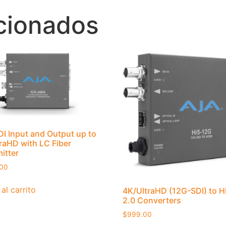
cionados
I Input and Output up to
raHD with LC Fiber
itter
.00
al carrito
4K/UltraHD (12G-SDI) to 
2.0 Converters
$
999.00