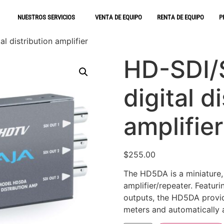
NUESTROS SERVICIOS
VENTA DE EQUIPO
RENTA DE EQUIPO
P
al distribution amplifier
HD-SDI/S
digital d
amplifier
$
255.00
The HD5DA is a miniature,
amplifier/repeater. Featur
outputs, the HD5DA provid
meters and automatically a