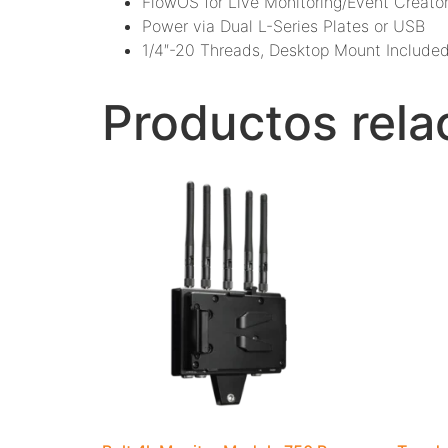
FlowOS for Live Monitoring/Event Creato
Power via Dual L-Series Plates or USB
1/4″-20 Threads, Desktop Mount Include
Productos rela