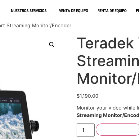
NUESTROS SERVICIOS
VENTA DE EQUIPO
RENTA DE EQUIPO
P
rt Streaming Monitor/Encoder
Teradek
Streami
Monitor
$
1,190.00
Monitor your video while l
Streaming Monitor/Enco
Añadir al carrito