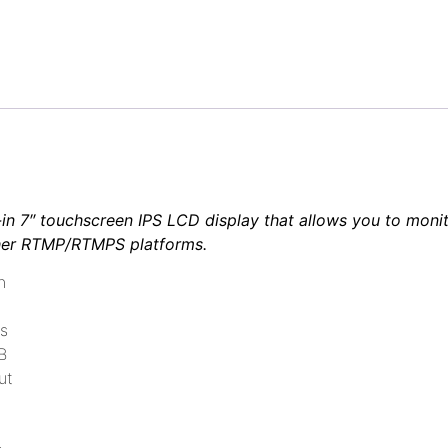
-in 7″ touchscreen IPS LCD display that allows you to mon
her RTMP/RTMPS platforms.
n
s
B
ut