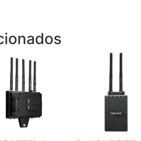
r
d
cionados