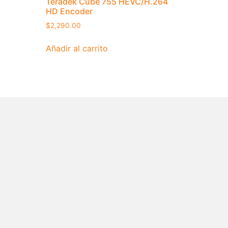
Teradek Cube 755 HEVC/H.264
HD Encoder
$
2,290.00
Añadir al carrito