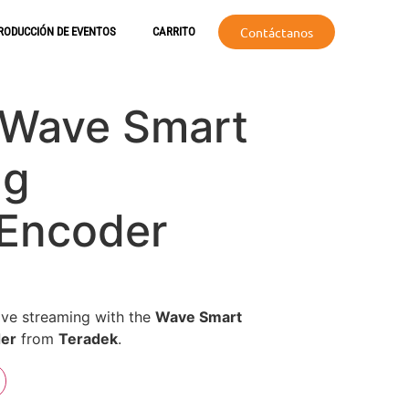
Contáctanos
RODUCCIÓN DE EVENTOS
CARRITO
 Wave Smart
ng
/Encoder
ive streaming with the
Wave Smart
der
from
Teradek
.