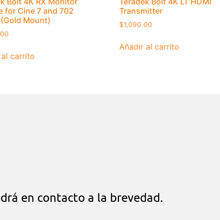
k Bolt 4K RX Monitor
Teradek Bolt 4K LT HDMI
 for Cine 7 and 702
Transmitter
 (Gold Mount)
$
1,090.00
.00
Añadir al carrito
al carrito
drá en contacto a la brevedad.